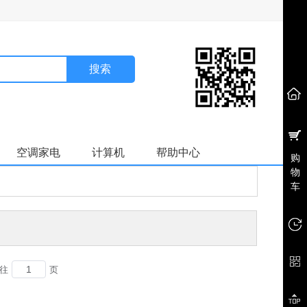
搜索
空调家电
计算机
帮助中心
购
物
车
往
页