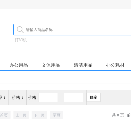
打印机
办公用品
文体用品
清洁用品
办公耗材
 ↓
价格 ↓
价格
-
确定
首页
尾页
共 0 页
前
上一页
下一页