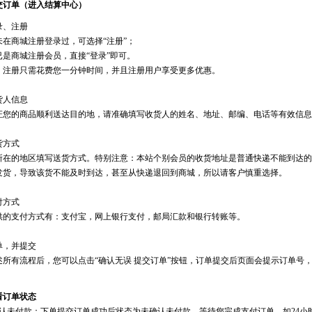
交订单（进入结算中心）
录、注册
未在商城注册登录过，可选择“注册”；
已是商城注册会员，直接“登录”即可。
：注册只需花费您一分钟时间，并且注册用户享受更多优惠。
货人信息
证您的商品顺利送达目的地，请准确填写收货人的姓名、地址、邮编、电话等有效信息
货方式
所在的地区填写送货方式。特别注意：本站个别会员的收货地址是普通快递不能到达的
发货，导致该货不能及时到达，甚至从快递退回到商城，所以请客户慎重选择。
付方式
供的支付方式有：支付宝，网上银行支付，邮局汇款和银行转账等。
单，并提交
述所有流程后，您可以点击“确认无误 提交订单”按钮，订单提交后页面会提示订单号，
看订单状态
未付款：下单提交订单成功后状态为未确认未付款，等待您完成支付订单，如24小